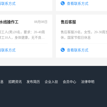
看联系方式
查看联系方式
水线操作工
08月08日
售后客服
工人(男)20名，要求：20-40周
售后客服20名，女性，20-30
焊工10人，身体健康，无不良嗜
休，国家节假日休息
：4500-7000元，标准八人间住
费发放劳保用品，两班倒，每月
看联系方式
查看联系方式
时发放工资，工作时间10小时
信息
招聘资讯
发布简历
企业入驻
会员中心
法律申明
们