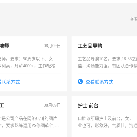
查
洁师
08月09日
工艺品导购
洁师。要求：50周岁以下、女
工艺品导购10名，要求;18-35
利索，月薪4000+，工作轻松，
佳，沟通能力强，有团队合作
活，不需坐班，适合宝妈、全职
上进心，有工作经验者优先！
。
看联系方式
查看联系方式
工
08月09日
护士 前台
作是公司产品在网络店铺的图片
口腔诊所聘护士及前台，女，
作，要求熟练运用PS修图软件,工
业也可，形象好，气质佳，沟
每天8小时，待遇优厚。
强。面试，周日休息。