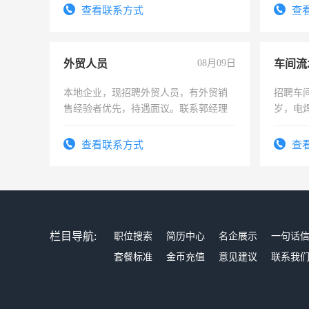
查看联系方式
查
外贸人员
08月09日
车间流
本地企业，现招聘外贸人员，有外贸销
招聘车间
售经验者优先，待遇面议。联系郭经理
岁，电
好。薪资
宿，免
查看联系方式
查
25号准
栏目导航:
职位搜索
简历中心
名企展示
一句话
套餐标准
金币充值
意见建议
联系我