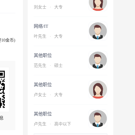
刘女士
·
大专
网络/IT
叶先生
·
大专
10金币)
其他职位
范先生
·
硕士
其他职位
卢女士
·
大专
其他职位
息
卢先生
·
高中以下