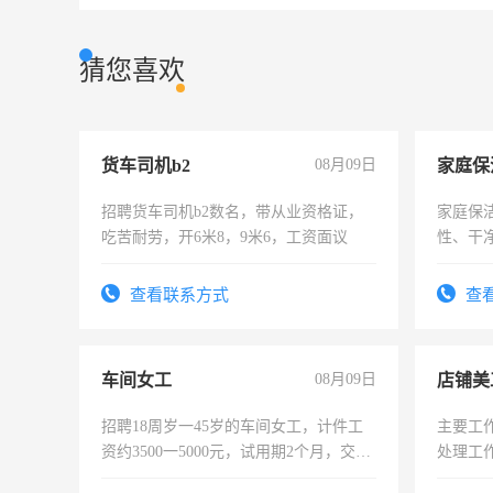
猜您喜欢
货车司机b2
08月09日
家庭保
招聘货车司机b2数名，带从业资格证，
家庭保
吃苦耐劳，开6米8，9米6，工资面议
性、干净
时间灵
太太等
查看联系方式
查
车间女工
08月09日
店铺美
招聘18周岁一45岁的车间女工，计件工
主要工
资约3500一5000元，试用期2个月，交五
处理工
险，有年薪假，年底福利
作时间