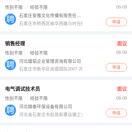
08-08
出纳
保险
性别不限
经验不限
石家庄安雅文化传播有限责任公司
编辑
法律
申请
石家庄市桥西区裕华西路与时光街交口世纪公馆1109
保洁
贸易采购
销售经理
面议
跟单
理财顾问
08-08
性别不限
经验不限
河北雄韬企业管理咨询有限公司
其他职位
申请
石家庄市新华区尚德国际2007-2011室
电气调试技术员
面议
08-08
性别不限
经验不限
河北顺泰环保设备有限公司
申请
河北省石家庄市赵县新寨店镇工业园（新寨店派出所东10