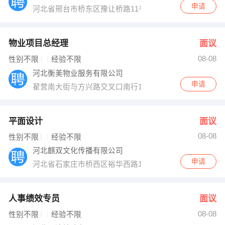
申请
河北省邢台市桥东区豫让桥路11号
物业项目总经理
面议
08-08
性别不限
经验不限
河北衡美物业服务有限公司
申请
翟营南大街与方兴路交叉口南行100米路东众美A区13号
平面设计
面议
08-08
性别不限
经验不限
河北麒双文化传播有限公司
申请
河北省石家庄市桥西区裕华西路109号熙园A座4单元602
人事绩效专员
面议
08-08
性别不限
经验不限