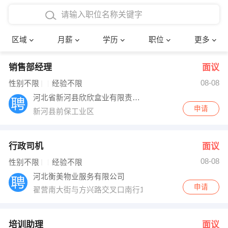
4000-5000元
本科
行政后勤
建筑装潢
确定
区域
月薪
学历
职位
更多
5000-8000元
硕士
销售岗位
教师
销售部经理
面议
8000-12000元
博士
文员
护士
08-08
性别不限
经验不限
12000-20000元
财务会计
传单派发
河北省新河县欣欣盒业有限责任公司
申请
新河县前保工业区
其他
超市零售
促销导购
网络IT
保健按摩
行政司机
面议
08-08
性别不限
经验不限
快递员
前台接待
河北衡美物业服务有限公司
申请
翟营南大街与方兴路交叉口南行100米路东众美A区13号
收银员
技术员/工程师
水电/机修
部门经理
培训助理
面议