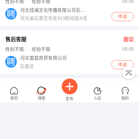
08-08
性别不限
经验不限
河北佳澜文化传播有限公司石家庄分公司
申请
河北省石家庄市友913房间谊大街与和平路交叉口东行20
售后客服
面议
08-08
性别不限
经验不限
河北雷瑟商贸有限公司
申请
石家庄
电缆销售
面议
08-08
性别不限
经验不限
首页
搜索
入驻
我的
发布
伟鹏电缆有限公司
申请
河北省邢台市宁晋凤凰镇孟村伟鹏电缆有限公司
管理人员，导购员
面议