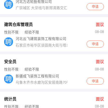
河北万达轮胎有限公司
申请
广宗城区 大牙线与新邢清路交汇处
建筑仓库管理员
面议
08-08
性别不限
经验不限
河北云飞建筑装饰工程有限公司
申请
石家庄市裕华区谈固南大街与塔北路交叉口西北角新天地
安全员
面议
08-08
性别不限
经验不限
新疆成飞装饰工程有限公司
申请
乌鲁木齐市水磨沟区安居南路70号招商大厦15楼
统计员
面议
08-08
性别不限
经验不限