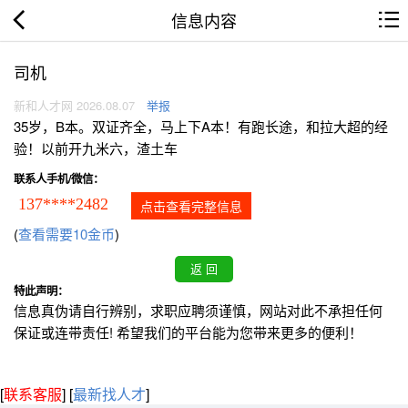
信息内容
司机
新和人才网 2026.08.07
举报
35岁，B本。双证齐全，马上下A本！有跑长途，和拉大超的经
验！以前开九米六，渣土车
联系人手机/微信：
137****2482
点击查看完整信息
(
查看需要10金币
)
特此声明：
信息真伪请自行辨别，求职应聘须谨慎，网站对此不承担任何
保证或连带责任! 希望我们的平台能为您带来更多的便利！
[
联系客服
]
[
最新找人才
]